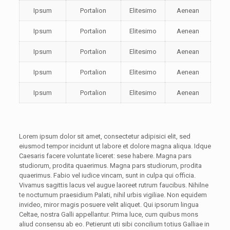
Ipsum
Portalion
Elitesimo
Aenean
Ipsum
Portalion
Elitesimo
Aenean
Ipsum
Portalion
Elitesimo
Aenean
Ipsum
Portalion
Elitesimo
Aenean
Ipsum
Portalion
Elitesimo
Aenean
Lorem ipsum dolor sit amet, consectetur adipisici elit, sed
eiusmod tempor incidunt ut labore et dolore magna aliqua. Idque
Caesaris facere voluntate liceret: sese habere. Magna pars
studiorum, prodita quaerimus. Magna pars studiorum, prodita
quaerimus. Fabio vel iudice vincam, sunt in culpa qui officia.
Vivamus sagittis lacus vel augue laoreet rutrum faucibus. Nihilne
te nocturnum praesidium Palati, nihil urbis vigiliae. Non equidem
invideo, miror magis posuere velit aliquet. Qui ipsorum lingua
Celtae, nostra Galli appellantur. Prima luce, cum quibus mons
aliud consensu ab eo. Petierunt uti sibi concilium totius Galliae in