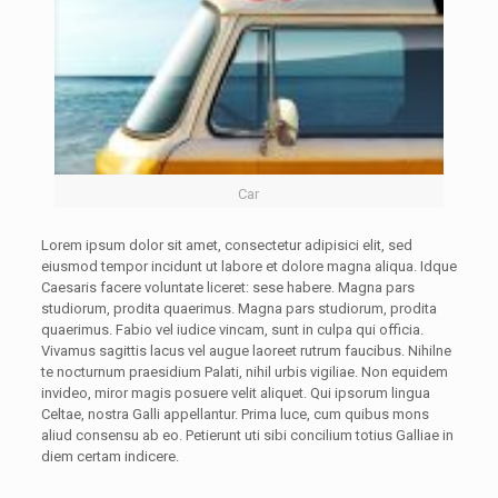
Car
Lorem ipsum dolor sit amet, consectetur adipisici elit, sed
eiusmod tempor incidunt ut labore et dolore magna aliqua. Idque
Caesaris facere voluntate liceret: sese habere. Magna pars
studiorum, prodita quaerimus. Magna pars studiorum, prodita
quaerimus. Fabio vel iudice vincam, sunt in culpa qui officia.
Vivamus sagittis lacus vel augue laoreet rutrum faucibus. Nihilne
te nocturnum praesidium Palati, nihil urbis vigiliae. Non equidem
invideo, miror magis posuere velit aliquet. Qui ipsorum lingua
Celtae, nostra Galli appellantur. Prima luce, cum quibus mons
aliud consensu ab eo. Petierunt uti sibi concilium totius Galliae in
diem certam indicere.