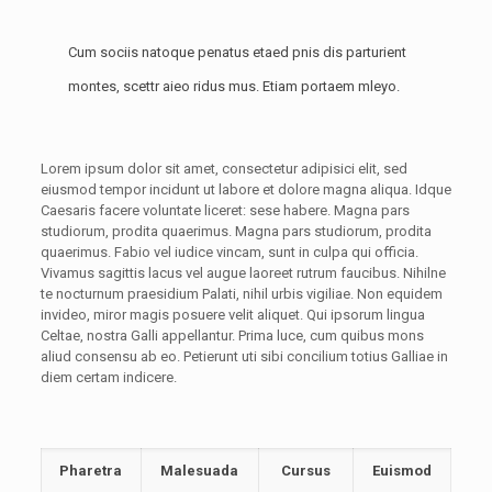
Cum sociis natoque penatus etaed pnis dis parturient
montes, scettr aieo ridus mus. Etiam portaem mleyo.
Lorem ipsum dolor sit amet, consectetur adipisici elit, sed
eiusmod tempor incidunt ut labore et dolore magna aliqua. Idque
Caesaris facere voluntate liceret: sese habere. Magna pars
studiorum, prodita quaerimus. Magna pars studiorum, prodita
quaerimus. Fabio vel iudice vincam, sunt in culpa qui officia.
Vivamus sagittis lacus vel augue laoreet rutrum faucibus. Nihilne
te nocturnum praesidium Palati, nihil urbis vigiliae. Non equidem
invideo, miror magis posuere velit aliquet. Qui ipsorum lingua
Celtae, nostra Galli appellantur. Prima luce, cum quibus mons
aliud consensu ab eo. Petierunt uti sibi concilium totius Galliae in
diem certam indicere.
Pharetra
Malesuada
Cursus
Euismod