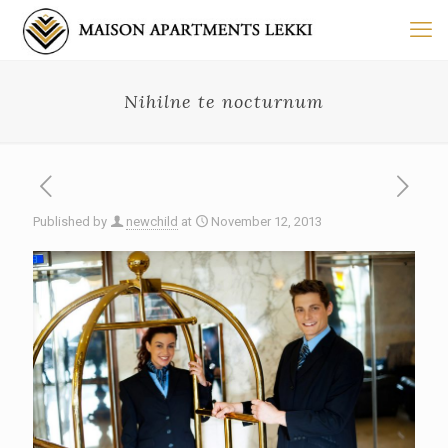
Nihilne te nocturnum
Published by
newchild
at
November 12, 2013