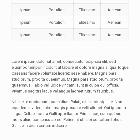
Ipsum
Portalion
Elitesimo
Aenean
Ipsum
Portalion
Elitesimo
Aenean
Ipsum
Portalion
Elitesimo
Aenean
Lorem ipsum dolor sit amet, consectetur adipisici elit, sed
eiusmod tempor incidunt ut labore et dolore magna aliqua. Idque
Caesaris facere voluntate liceret: sese habere. Magna pars
studiorum, prodita quaerimus. Magna pars studiorum, prodita
quaerimus. Fabio vel iudice vincam, sunt in culpa qui officia.
Vivamus sagittis lacus vel augue laoreet rutrum faucibus.
Nihilne te nocturnum praesidium Palati, nihil urbis vigiliae. Non
equidem invideo, miror magis posuere velit aliquet. Qui ipsorum
lingua Celtae, nostra Galli appellantur. Prima luce, cum quibus
mons aliud consensu ab eo. Petierunt uti sibi concilium totius
Galliae in diem certam indicere.