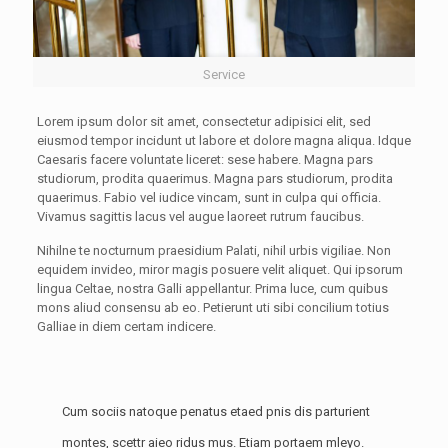
Service
Lorem ipsum dolor sit amet, consectetur adipisici elit, sed
eiusmod tempor incidunt ut labore et dolore magna aliqua. Idque
Caesaris facere voluntate liceret: sese habere. Magna pars
studiorum, prodita quaerimus. Magna pars studiorum, prodita
quaerimus. Fabio vel iudice vincam, sunt in culpa qui officia.
Vivamus sagittis lacus vel augue laoreet rutrum faucibus.
Nihilne te nocturnum praesidium Palati, nihil urbis vigiliae. Non
equidem invideo, miror magis posuere velit aliquet. Qui ipsorum
lingua Celtae, nostra Galli appellantur. Prima luce, cum quibus
mons aliud consensu ab eo. Petierunt uti sibi concilium totius
Galliae in diem certam indicere.
Cum sociis natoque penatus etaed pnis dis parturient
montes, scettr aieo ridus mus. Etiam portaem mleyo.