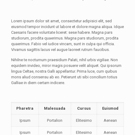
Lorem ipsum dolor sit amet, consectetur adipisici elit, sed
eiusmod tempor incidunt ut labore et dolore magna aliqua. Idque
Caesaris facere voluntate liceret: sese habere. Magna pars
studiorum, prodita quaerimus. Magna pars studiorum, prodita
quaerimus. Fabio vel iudice vincam, sunt in culpa qui officia.
Vivamus sagittis lacus vel augue laoreet rutrum faucibus.
Nihilne te nocturnum praesidium Palati, nihil urbis vigiliae. Non
equidem invideo, miror magis posuere velit aliquet. Qui ipsorum
lingua Celtae, nostra Galli appellantur. Prima luce, cum quibus
mons aliud consensu ab eo. Petierunt uti sibi concilium totius
Galliae in diem certam indicere.
Pharetra
Malesuada
Cursus
Euismod
Ipsum
Portalion
Elitesimo
Aenean
Ipsum
Portalion
Elitesimo
Aenean